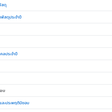
ัสดุ
าพัสดุประจำปี
คลประจำปี
ชอบ
ิตและประพฤติมิชอบ