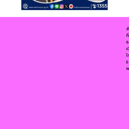
ส
ท
6
เ
โ
E
W