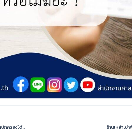
ร้องว่ากำนันทำผิดวินัย นายอำเภอไม่สั่งสอบสวน … ฟ้องศาลปกครองได้หรือไม่