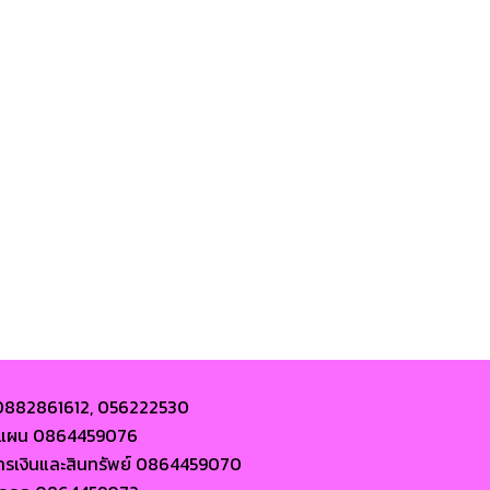
 0882861612, 056222530
ละแผน 0864459076
การเงินและสินทรัพย์ 0864459070