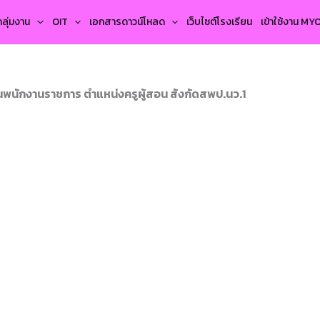
กลุ่มงาน
OIT
เอกสารดาวน์โหลด
เว็บไซต์โรงเรียน
เข้าใช้งาน M
นพนักงานราชการ ตำแหน่งครูผู้สอน สังกัดสพป.นว.1