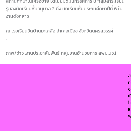
สถานศึกษาในเครือข่าย ได้เยี่ยมชมนิทรรศการ 8 กลุ่มสาระเรียน
รู้ของนักเรียนชั้นอนุบาล 2 ถึง นักเรียนชั้นประถมศึกษาปีที่ 6 ใน
งานดังกล่าว
ณ โรงเรียนวัดบ้านมะเกลือ อำเภอเมือง จังหวัดนครสวรรค์
.
ภาพ/ข่าว :งานประชาสัมพันธ์ กลุ่มงานอำนวยการ สพป.นว.1
ส
ท
6
เ
โ
E
W