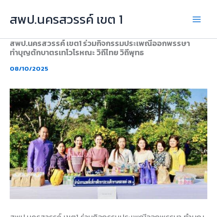
Skip
สพป.นครสวรรค์ เขต 1
to
content
สพป.นครสวรรค์ เขต1 ร่วมกิจกรรมประเพณีออกพรรษา
ทำบุญตักบาตรเทโวโรหณะ วิถีไทย วิถีพุทธ
08/10/2025