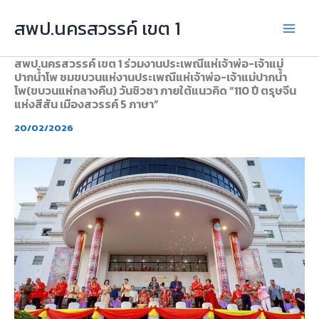
Skip
สพป.นครสวรรค์ เขต 1
to
content
สพป.นครสวรรค์ เขต 1 ร่วมงานประเพณีแห่เจ้าพ่อ-เจ้าแม่
ปากน้ำโพ ชมขบวนแห่งานประเพณีแห่เจ้าพ่อ-เจ้าแม่ปากน้ำ
โพ(ขบวนแห่กลางคืน) วันชิวซา ภายใต้แนวคิด “110 ปี ตรุษจีน
แห่งสีสัน เมืองสวรรค์ 5 ภาษา”
20/02/2026