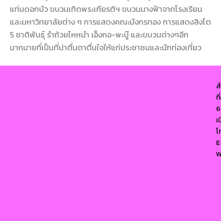
แท่นดอกบัว ขบวนเทิดพระเกียรติฯ ขบวนนางฟ้าจากโรงเรียน
และมหาวิทยาลัยต่าง ๆ การแสดงคณะมังกรทอง การแสดงสิงโต
5 ชาติพันธุ์ รำถ้วยไหหนำ เอ็งกอ-พะบู๊ และขบวนต่างๆอีก
มากมายที่เป็นที่น่าตื่นตาตื่นใจให้แก่ประชาชนและนักท่องเที่ยว
ส
ท
6
เ
โ
E
W