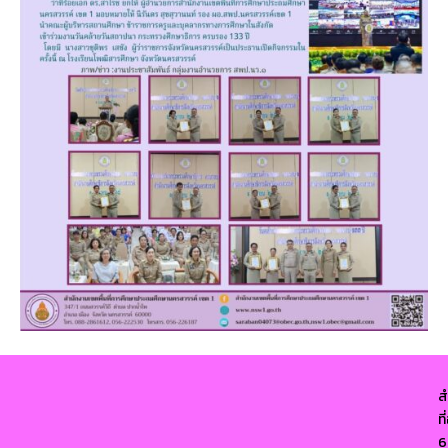
ส
ท
6