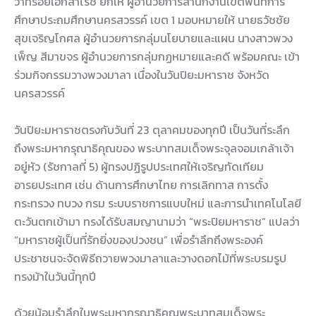
ว่าที่ร้อยเอกสาโรช ยกให้ ผู้อำนวยการสำนักงานเขตพื้นที่การ
ศึกษาประถมศึกษานครสวรรค์ เขต 1 มอบหมายให้ นายธวัชชัย
สุขเจริญโกศล ผู้อำนวยการกลุ่มนโยบายและแผน นางสาวพวง
เพ็ญ สีมาขจร ผู้อำนวยการกลุ่มกฏหมายและคดี พร้อมคณะ เข้า
ร่วมกิจกรรมวางพวงมาลา เนื่องในวันปิยะมหาราช จังหวัด
นครสวรรค์
วันปิยะมหาราชตรงกับวันที่ 23 ตุลาคมของทุกปี เป็นวันที่ระลึก
ถึงพระมหากรุณาธิคุณของ พระบาทสมเด็จพระจุลจอมเกล้าเจ้า
อยู่หัว (รัชกาลที่ 5) ผู้ทรงปฏิรูปประเทศให้เจริญทัดเทียม
อารยประเทศ เช่น ด้านการศึกษาไทย การเลิกทาส การตั้ง
กระทรวง ทบวง กรม ระบบราชการแบบใหม่ และการนำเทคโนโลยี
ตะวันตกเข้ามา ทรงได้รับสมญานามว่า “พระปิยมหาราช” แปลว่า
“มหาราชผู้เป็นที่รักยิ่งของปวงชน” เพื่อรำลึกถึงพระองค์
ประชาชนจะจัดพิธีถวายพวงมาลาและวางดอกไม้ที่พระบรมรูป
ทรงม้าในวันนี้ทุกปี
ด้วยน้อมรำลึกในพระมหากรุณาธิคุณพระบาทสมเด็จพระ