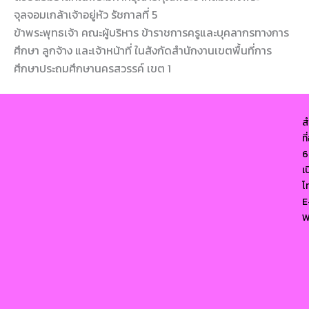
จุลจอมเกล้าเจ้าอยู่หัว รัชกาลที่ 5
ข้าพระพุทธเจ้า คณะผู้บริหาร ข้าราชการครูและบุคลากรทางการ
ศึกษา ลูกจ้าง และเจ้าหน้าที่ ในสังกัดสำนักงานเขตพื้นที่การ
ศึกษาประถมศึกษานครสวรรค์ เขต 1
ส
ท
6
เ
โ
E
W