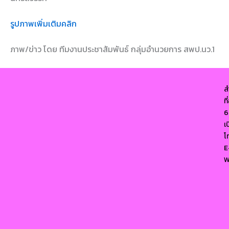
รูปภาพเพิ่มเติมคลิก
ภาพ/ข่าว โดย ทีมงานประชาสัมพันธ์ กลุ่มอำนวยการ สพป.นว.1
ส
ท
6
เ
โ
E
W