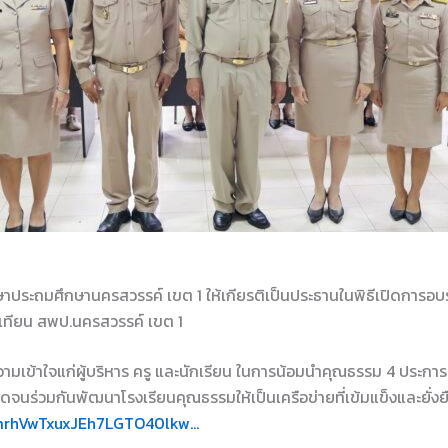
กษาประถมศึกษานครสวรรค์ เขต 1 ให้เกียรติเป็นประธานในพิธีเปิดการ
เทียน สพป.นครสวรรค์ เขต 1
้ ความเข้าใจแก่ผู้บริหาร ครู และนักเรียน ในการน้อมนำคุณธรรม 4 ประก
นร่วมกันพัฒนาโรงเรียนคุณธรรมให้เป็นเครือข่ายที่เข้มแข็งและยั่งย
9KmrhVwTxuxJEh7LGTO40lkw…