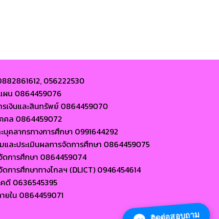
 0882861612, 056222530
ละแผน 0864459076
การเงินและสินทรัพย์ 0864459070
นบุคคล 0864459072
ละบุคลากรทางการศึกษา 0991644292
ตามและประเมินผลการจัดการศึกษา 0864459075
ารจัดการศึกษา 0864459074
ารจัดการศึกษาทางไกลฯ (DLICT) 0946454614
ะคดี 0636545395
ภายใน 0864459071
ติดต่อสอบถาม