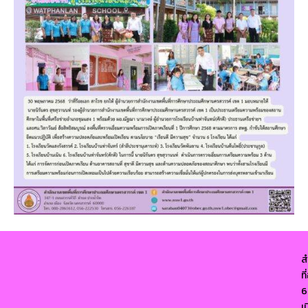
ส
ท
6
เ