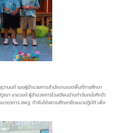
สุวานนท์ รองผู้อำนวยการสำนักงานเขตพื้นที่การศึกษา
ฌา นามวงษ์ ผู้อำนวยการโรงเรียนบ้านท่าจันทน์(ศักดี)
ามมาตรการ สพฐ. กำชับให้สถานศึกษายึดแนวปฏิบัติ เพื่อ