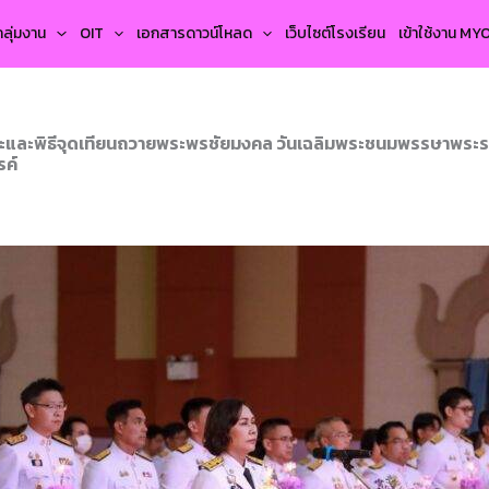
กลุ่มงาน
OIT
เอกสารดาวน์โหลด
เว็บไซต์โรงเรียน
เข้าใช้งาน M
าระและพิธีจุดเทียนถวายพระพรชัยมงคล วันเฉลิมพระชนมพรรษาพระรา
รค์