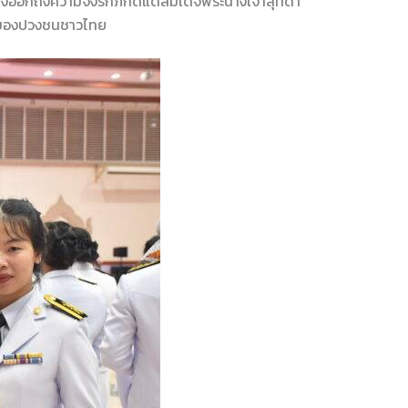
งออกถึงความจงรักภักดีแด่สมเด็จพระนางเจ้าสุทิดา
ตใจของปวงชนชาวไทย