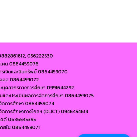
 0882861612, 056222530
ละแผน 0864459076
การเงินและสินทรัพย์ 0864459070
นบุคคล 0864459072
ละบุคลากรทางการศึกษา 0991644292
ตามและประเมินผลการจัดการศึกษา 0864459075
ารจัดการศึกษา 0864459074
ารจัดการศึกษาทางไกลฯ (DLICT) 0946454614
ะคดี 0636545395
ภายใน 0864459071