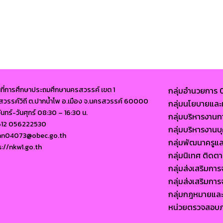
นที่การศึกษาประถมศึกษานครสวรรค์ เขต 1
กลุ่มอำนวยการ
นนสวรรค์วิถี ต.ปากน้ำโพ อ.เมือง จ.นครสวรรค์ 60000
กลุ่มนโยบายแ
จันทร์-วันศุกร์ 08:30 – 16:30 น.
กลุ่มบริหารงาน
612 056222530
กลุ่มบริหารงา
ban04073@obec.go.th
กลุ่มพัฒนาครูแ
s://nkw1.go.th
กลุ่มนิเทศ ติด
กลุ่มส่งเสริมก
กลุ่มส่งเสริมก
กลุ่มกฎหมายแล
หน่วยตรวจสอบ