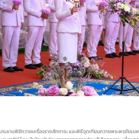
ป็นประธานพิธีถวายเครื่องราชสักการะ และพิธีจุดเทียนถวายพระพรชัยม