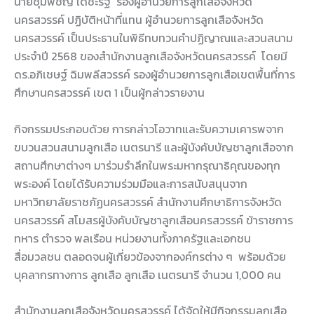
นายชุมพิชญ์ เดชะรัฐ รองผู้อำนวยการลูกเสือจังหวัด
นครสวรรค์ ปฏิบัติหน้าที่แทน ผู้อำนวยการลูกเสือจังหวัด
นครสวรรค์ เป็นประธานในพิธีทบทวนคำปฏิญาณและสวนสนาม
ประจำปี 2568 ของสำนักงานลูกเสือจังหวัดนครสวรรค์ โดยมี
ดร.อภิเชษฐ์ ฉิมพลีสวรรค์ รองผู้อำนวยการลูกเสือเขตพื้นที่การ
ศึกษานครสวรรค์ เขต 1 เป็นผู้กล่าวรายงาน
กิจกรรมประกอบด้วย การกล่าวโอวาทและรับความเคารพจาก
ขบวนสวนสนามลูกเสือ เนตรนารี และผู้บังคับบัญชาลูกเสือจาก
สถานศึกษาต่างๆ มาร่วมรำลึกในพระมหากรุณาธิคุณของทุก
พระองค์ โดยได้รับความร่วมมือและการสนับสนุนจาก
มหาวิทยาลัยราชภัฏนครสวรรค์ สำนักงานศึกษาธิการจังหวัด
นครสวรรค์ สโมสรผู้บังคับบัญชาลูกเสือนครสวรรค์ ข้าราชการ
ทหาร ตำรวจ พลเรือน หน่วยงานทั้งภาครัฐและเอกชน
สื่อมวลชน ตลอดจนผู้เกี่ยวข้องจากองค์กรต่าง ๆ พร้อมด้วย
บุคลากรทางการ ลูกเสือ ลูกเสือ เนตรนารี จำนวน 1,000 คน
สำนักงานลูกเสือจังหวัดนครสวรรค์ ได้จัดให้มีกิจกรรมลูกเสือ