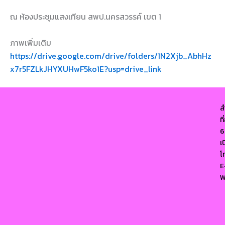
ณ ห้องประชุมแสงเทียน สพป.นครสวรรค์ เขต 1
ภาพเพิ่มเติม
https://drive.google.com/drive/folders/1N2Xjb_AbhHz
x7r5FZLkJHYXUHwF5ko1E?usp=drive_link
ส
ท
6
เ
โ
E
W