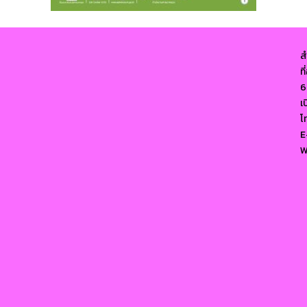
ส
ท
6
เ
โ
E
W