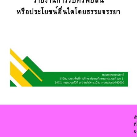
ส
ท
6