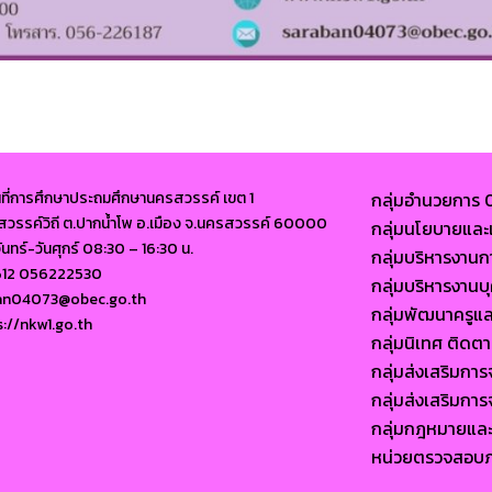
นที่การศึกษาประถมศึกษานครสวรรค์ เขต 1
กลุ่มอำนวยการ
นนสวรรค์วิถี ต.ปากน้ำโพ อ.เมือง จ.นครสวรรค์ 60000
กลุ่มนโยบายแ
จันทร์-วันศุกร์ 08:30 – 16:30 น.
กลุ่มบริหารงาน
612 056222530
กลุ่มบริหารงา
ban04073@obec.go.th
กลุ่มพัฒนาครูแ
s://nkw1.go.th
กลุ่มนิเทศ ติด
กลุ่มส่งเสริมก
กลุ่มส่งเสริมก
กลุ่มกฎหมายแล
หน่วยตรวจสอบ