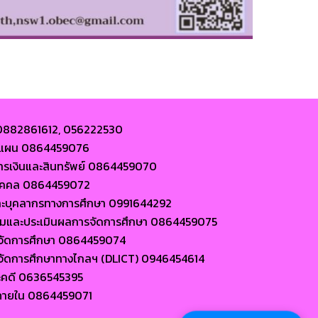
 0882861612, 056222530
ละแผน 0864459076
การเงินและสินทรัพย์ 0864459070
นบุคคล 0864459072
ละบุคลากรทางการศึกษา 0991644292
ตามและประเมินผลการจัดการศึกษา 0864459075
ารจัดการศึกษา 0864459074
ารจัดการศึกษาทางไกลฯ (DLICT) 0946454614
ะคดี 0636545395
ภายใน 0864459071