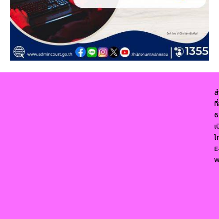
ส
ท
6
เ
โ
E
W