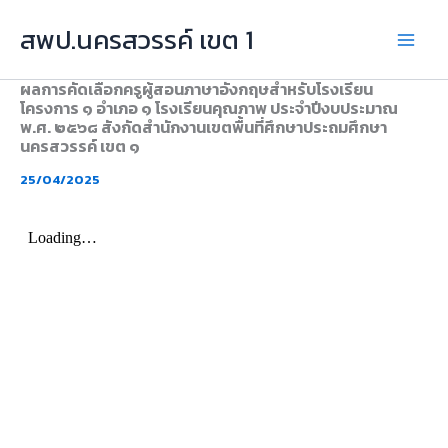
Skip
สพป.นครสวรรค์ เขต 1
to
content
ผลการคัดเลือกครูผู้สอนภาษาอังกฤษสำหรับโรงเรียน
โครงการ ๑ อำเภอ ๑ โรงเรียนคุณภาพ ประจำปีงบประมาณ
พ.ศ. ๒๕๖๘ สังกัดสำนักงานเขตพื้นที่ศึกษาประถมศึกษา
นครสวรรค์ เขต ๑
25/04/2025