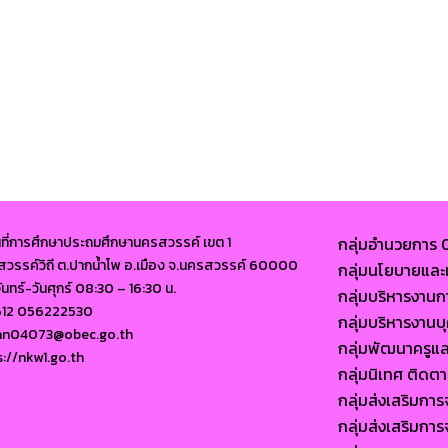
นที่การศึกษาประถมศึกษานครสวรรค์ เขต 1
กลุ่มอำนวยการ
นนสวรรค์วิถี ต.ปากน้ำโพ อ.เมือง จ.นครสวรรค์ 60000
กลุ่มนโยบายแ
จันทร์-วันศุกร์ 08:30 – 16:30 น.
กลุ่มบริหารงาน
612 056222530
กลุ่มบริหารงา
ban04073@obec.go.th
กลุ่มพัฒนาครูแ
s://nkw1.go.th
กลุ่มนิเทศ ติด
กลุ่มส่งเสริมก
กลุ่มส่งเสริมก