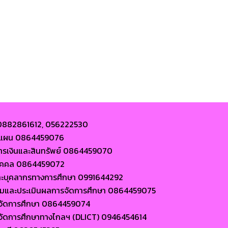
 0882861612, 056222530
ละแผน 0864459076
การเงินและสินทรัพย์ 0864459070
นบุคคล 0864459072
ละบุคลากรทางการศึกษา 0991644292
ตามและประเมินผลการจัดการศึกษา 0864459075
ารจัดการศึกษา 0864459074
ารจัดการศึกษาทางไกลฯ (DLICT) 0946454614