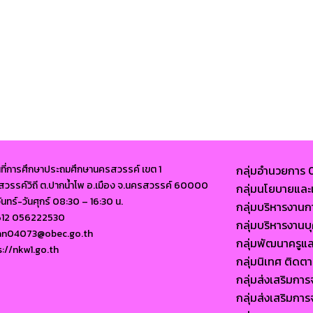
นที่การศึกษาประถมศึกษานครสวรรค์ เขต 1
กลุ่มอำนวยการ
นนสวรรค์วิถี ต.ปากน้ำโพ อ.เมือง จ.นครสวรรค์ 60000
กลุ่มนโยบายแ
จันทร์-วันศุกร์ 08:30 – 16:30 น.
กลุ่มบริหารงาน
612 056222530
กลุ่มบริหารงา
ban04073@obec.go.th
กลุ่มพัฒนาครูแ
s://nkw1.go.th
กลุ่มนิเทศ ติด
กลุ่มส่งเสริมก
กลุ่มส่งเสริมก