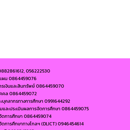
 0882861612, 056222530
ละแผน 0864459076
การเงินและสินทรัพย์ 0864459070
นบุคคล 0864459072
ละบุคลากรทางการศึกษา 0991644292
ตามและประเมินผลการจัดการศึกษา 0864459075
ารจัดการศึกษา 0864459074
ารจัดการศึกษาทางไกลฯ (DLICT) 0946454614