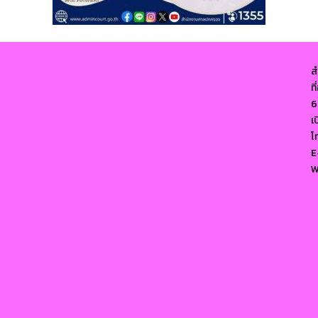
ส
ท
6
เ
โ
E
W