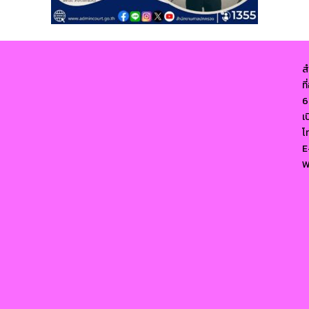
ส
ท
6
เ
โ
E
W