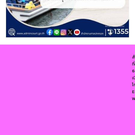
ส
ท
6
เ
โ
E
W