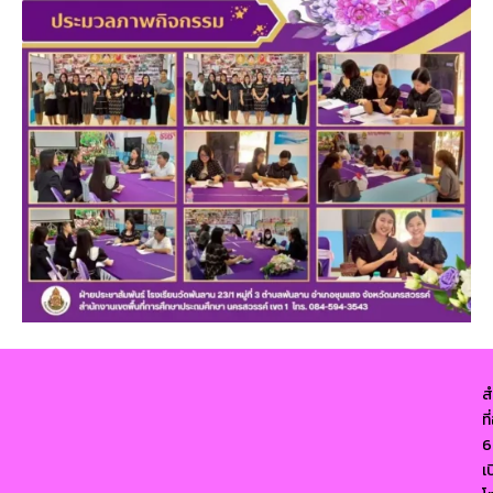
ส
ท
6
เ