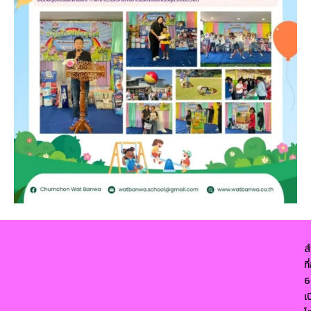
ส
ท
6
เ