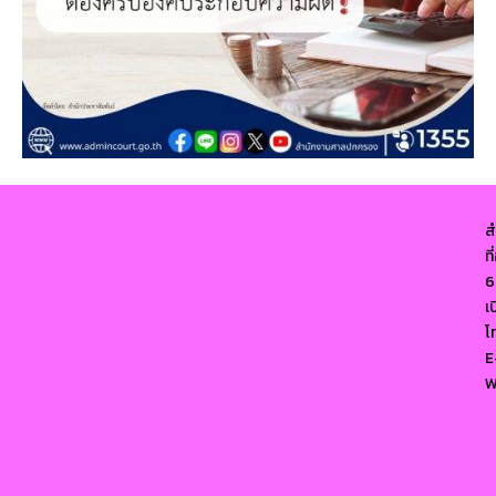
ส
ท
6
เ
โ
E
W