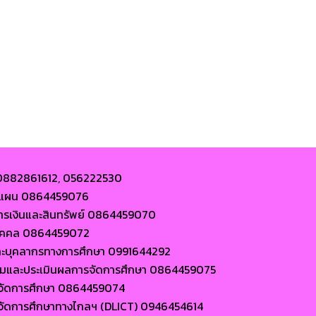
 0882861612, 056222530
ละแผน 0864459076
การเงินและสินทรัพย์ 0864459070
นบุคคล 0864459072
ละบุคลากรทางการศึกษา 0991644292
ตามและประเมินผลการจัดการศึกษา 0864459075
ารจัดการศึกษา 0864459074
ารจัดการศึกษาทางไกลฯ (DLICT) 0946454614