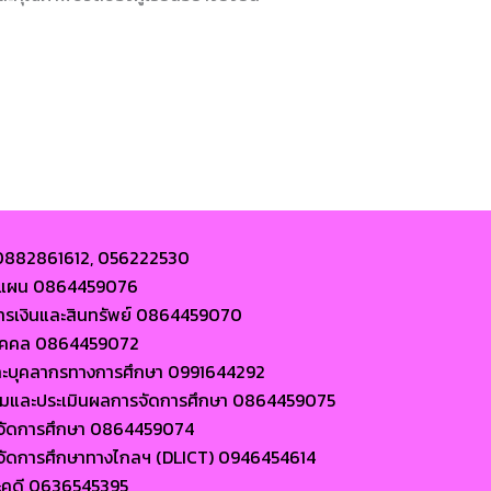
 0882861612, 056222530
ละแผน 0864459076
การเงินและสินทรัพย์ 0864459070
นบุคคล 0864459072
ละบุคลากรทางการศึกษา 0991644292
ตามและประเมินผลการจัดการศึกษา 0864459075
ารจัดการศึกษา 0864459074
ารจัดการศึกษาทางไกลฯ (DLICT) 0946454614
ะคดี 0636545395