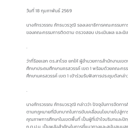
วันที่ 18 กุมภาพันธ์ 2569
นางภัทรวรรณ ภัทรบวรวุฒิ รองเลขาธิการคณะกรรมการก
ของคณะกรรมการติดตาม ตรวจสอบ ประเมินผล และนิเทศก
.
ว่าที่ร้อยเอก ดร.สาโรช ยกให้ ผู้อำนวยการสำนักงานเข
ศึกษาประถมศึกษานครสวรรค์ เขต 1 พร้อมด้วยคณะกรรมก
ศึกษานครสวรรค์ เขต 1 เข้าร่วมรับฟังการประชุมดังกล่า
.
นางภัทรวรรณ ภัทรบวรวุฒิ กล่าวว่า ปัจจุบันการจัดกา
ตามกฎหมายที่มีบทบาทในการขับเคลื่อนนโยบายไปสู่การปฏิ
คุณภาพการศึกษาในเขตพื้นที่ เป็นผู้ที่เข้าใจบริบทแ
ก.ต.ป.น. เป็นพลังสำคัญในการชี้แนวทางและสนับสนุนสถ