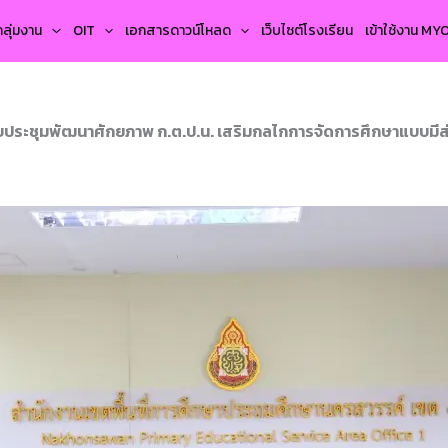
กลุ่มงาน
OIT
เอกสารดาวน์โหลด
เว็บไซต์โรงเรียน
เข้าใช้งาน M
บประชุมพัฒนาศักยภาพ ก.ต.ป.น. เสริมกลไกการจัดการศึกษาแบบมีส