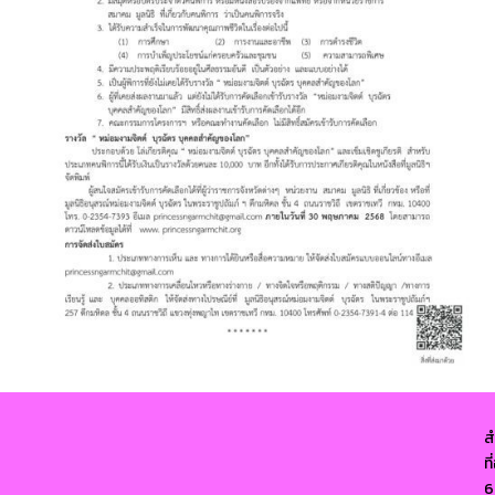
ส
ท
6