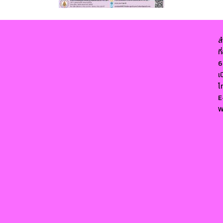
ส
ท
6
เ
โ
E
W