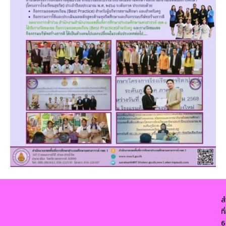
ส
ท
6