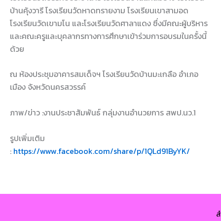
บ้านคุ้งวารี โรงเรียนวัดหาดทรายงาม โรงเรียนเขาสามอด
โรงเรียนวัดเขามโน และโรงเรียนวัดศาลาแดง ซึ่งมีคณะผู้บริหาร
และคณะครูและบุคลากรทางการศึกษาเข้าร่วมการอบรมในครั้งนี้
ด้วย
ณ ห้องประชุมอาคารสมเด็จฯ โรงเรียนวัดบ้านมะเกลือ อำเภอ
เมือง จังหวัดนครสวรรค์
ภาพ/ข่าว :งานประชาสัมพันธ์ กลุ่มงานอำนวยการ สพป.นว.1
รูปเพิ่มเติม
:
https://www.facebook.com/share/p/1QLd91ByYK/
ส