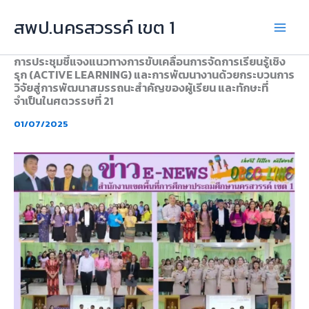
Skip
สพป.นครสวรรค์ เขต 1
to
content
การประชุมชี้แจงแนวทางการขับเคลื่อนการจัดการเรียนรู้เชิง
รุก (ACTIVE LEARNING) และการพัฒนางานด้วยกระบวนการ
วิจัยสู่การพัฒนาสมรรถนะสำคัญของผู้เรียน และทักษะที่
จำเป็นในศตวรรษที่ 21
01/07/2025