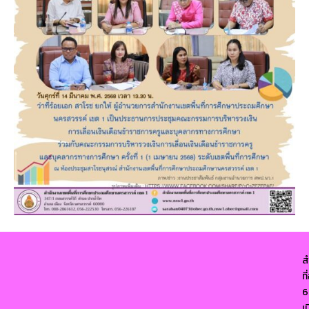
ส
ท
6
เ